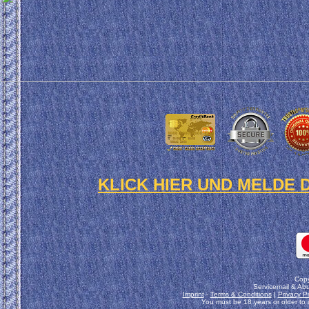
KLICK HIER UND MELDE 
Copy
Servicemail & Abu
Imprint
-
Terms & Conditions
|
Privacy P
You must be 18 years or older to u